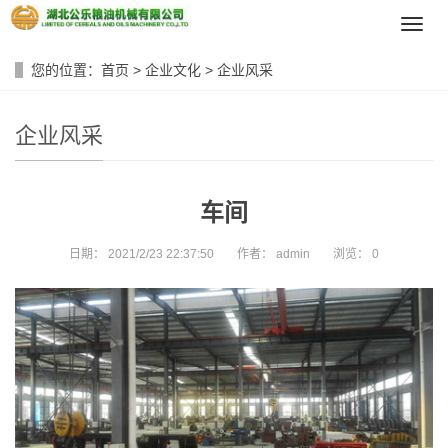
导
航
菜
您的位置：
首页
>
企业文化
>
企业风采
单
企业风采
车间
日期：
2021/2/23 22:37:50
作者：
admin
浏览：
0