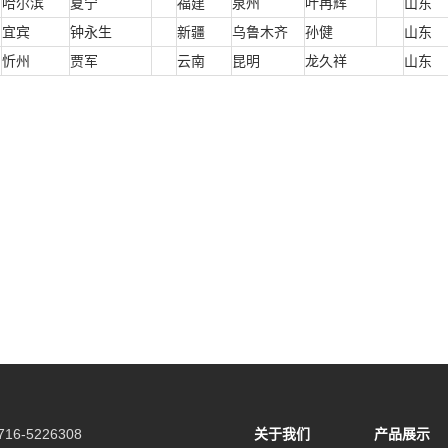
哈尔滨
夏宁
福建
泉州
叶再辉
山东
宜宾
钟永生
新疆
乌鲁木齐
孙健
山东
忻州
贾军
云南
昆明
龙久祥
山东
16-5226308
关于我们
产品展示