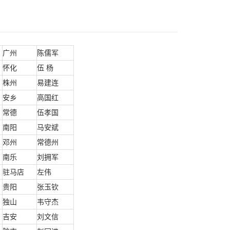
广州
陈儒军
怀化
伍 杨
株州
易建连
安乡
高国红
常德
伍孝国
南阳
马安斌
邓州
常德州
南乐
刘拥军
驻马店
左伟
贵阳
张玉钦
独山
韦守杰
吉安
刘文信