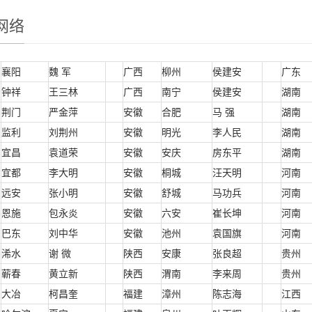
网络
襄阳
魏 军
广西
柳州
侯建安
广东
钟祥
王三林
广西
南宁
侯建安
湖南
荆门
严金萍
安徽
合肥
马 强
湖南
监利
刘荆州
安徽
明光
李人民
湖南
宜昌
袁道荣
安徽
安庆
房东平
湖南
宜都
李大明
安徽
桐城
汪天明
河南
远安
张小明
安徽
舒城
马功兵
河南
恩施
包永炎
安徽
六安
崔长坤
河南
巴东
刘中华
安徽
池州
袁国旗
河南
浠水
谢 微
陕西
安康
张良超
贵州
蕲春
黄立新
陕西
渭南
李来周
贵州
大冶
柯昌奎
福建
漳州
陈志海
江西