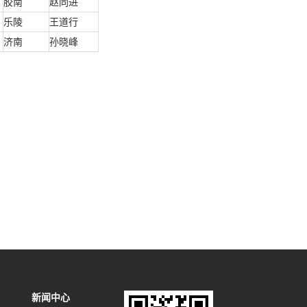
胶南
赵同进
乐陵
王道行
济南
孙晓峰
新闻中心