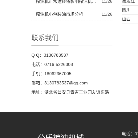
黑龙江
榨油机正常运转将影响榨油机…
11/26
四川
榨油机小包装油市场分析
11/26
山西
联系我们
Q Q：3130783537
电话：0716-5226308
手机：18062367005
邮箱：3130783537@qq.com
地址：湖北省公安县青吉工业园友谊东路
电话：07