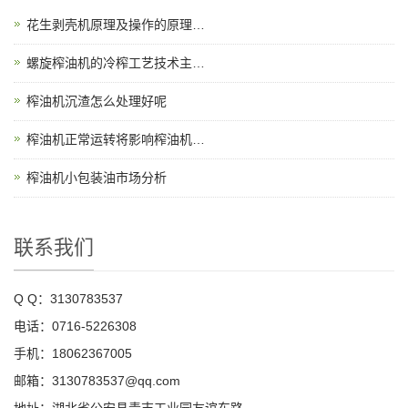
花生剥壳机原理及操作的原理…
螺旋榨油机的冷榨工艺技术主…
榨油机沉渣怎么处理好呢
榨油机正常运转将影响榨油机…
榨油机小包装油市场分析
联系我们
Q Q：3130783537
电话：0716-5226308
手机：18062367005
邮箱：3130783537@qq.com
地址：湖北省公安县青吉工业园友谊东路