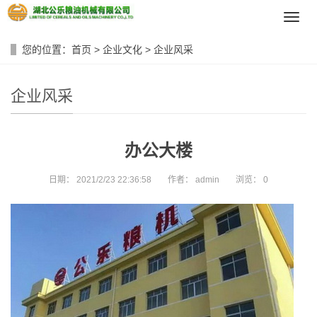
导
航
菜
您的位置：
首页
>
企业文化
>
企业风采
单
企业风采
办公大楼
日期：
2021/2/23 22:36:58
作者：
admin
浏览：
0