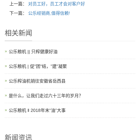
上一篇：
对员工好，员工才会对客户好
下一篇：
公乐经销商,值得信赖!
相关新闻
公乐粮机 || 只榨健康好油
公乐粮机 | 促"团"结，"建"凝聚
公乐榨油机销往安徽省岳西县
是什么，让我们走过六十三年的岁月？
公乐粮机 ‖ 2018年末“油”大事
新闻资讯