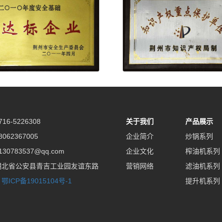
16-5226308
关于我们
产品展示
062367005
企业简介
炒锅系列
30783537@qq.com
企业文化
榨油机系列
湖北省公安县青吉工业园友谊东路
营销网络
滤油机系列
：
鄂ICP备19015104号-1
提升机系列