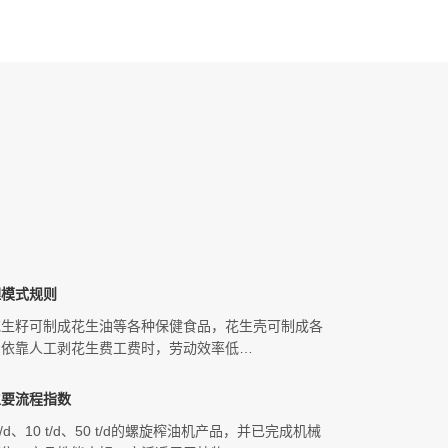
理模式规则
花生籽可制成花生油等各种保健食品，花生壳可制成各
。依靠人工剥花生费工费时，劳动效率低…
主要流程指数
、10 t/d、50 t/d的螺旋榨油机产品，并已完成机械