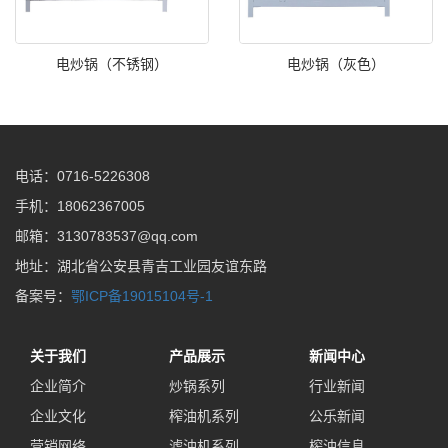
电炒锅（不锈钢）
电炒锅（灰色）
电话：0716-5226308
手机：18062367005
邮箱：3130783537@qq.com
地址：湖北省公安县青吉工业园友谊东路
备案号：
鄂ICP备19015104号-1
关于我们
产品展示
新闻中心
企业简介
炒锅系列
行业新闻
企业文化
榨油机系列
公乐新闻
营销网络
滤油机系列
榨油信息