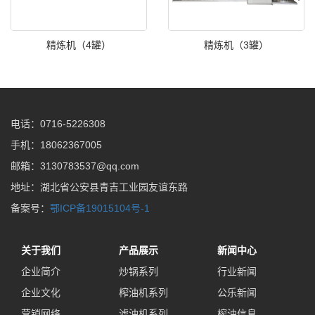
精炼机（4罐）
精炼机（3罐）
电话：0716-5226308
手机：18062367005
邮箱：3130783537@qq.com
地址：湖北省公安县青吉工业园友谊东路
备案号：
鄂ICP备19015104号-1
关于我们
产品展示
新闻中心
企业简介
炒锅系列
行业新闻
企业文化
榨油机系列
公乐新闻
营销网络
滤油机系列
榨油信息