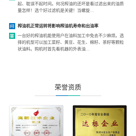
起、耽误不起时间。何况榨油的还坏是看过滤出来的油质
量怎样！选个好过滤机是关键！当螺旋…
榨油机正常运转将影响榨油机寿命和出油率
一台好的榨油机能使用户在油料加工中免去不少麻烦。选
择的机型可以加工菜籽、黄豆、花生、棉籽、茶籽等颗粒
状油料。购机时首先看机器的外表油…
荣誉资质