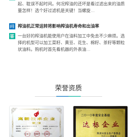
起、耽误不起时间。何况榨油的还坏是看过滤出来的油质
量怎样！选个好过滤机是关键！当螺旋…
榨油机正常运转将影响榨油机寿命和出油率
一台好的榨油机能使用户在油料加工中免去不少麻烦。选
择的机型可以加工菜籽、黄豆、花生、棉籽、茶籽等颗粒
状油料。购机时首先看机器的外表油…
荣誉资质